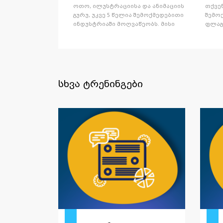
ოთო, ილუსტრაციისა და ანიმაციის
თქვე
გურუ, უკვე 5 წელია შემოქმედებითი
შემო
ინდუსტრიაში მოღვაწეობს. მისი
ფლაგმ
კარიერა 150-ზე მეტ პროექტს
მუსი
ითვლის კომპანიებისთვის,
თამად
როგორებიცაა მსოფლიო ბანკი,
ანგა
ვოლტი, თიბისი და საქართველოს
ჯილდ
ბანკები. ამჟამად
და თ
თანახელმძღვანელობს სტუდია "Ping-
ლოკა
სხვა ტრენინგები
Pong"-ს.
ბრენდ
თანა
თანა
როგო
ვიჟენ